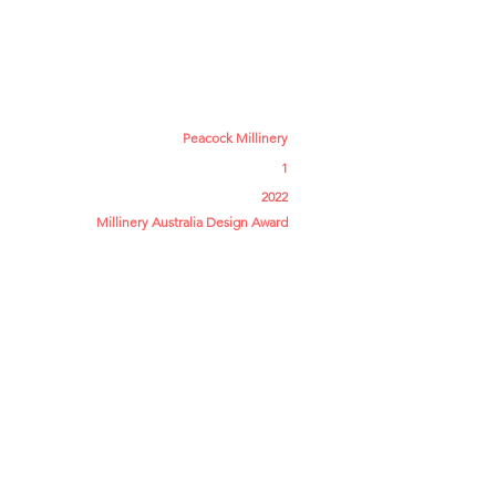
s
More
Peacock Millinery
1
2022
Millinery Australia Design Award