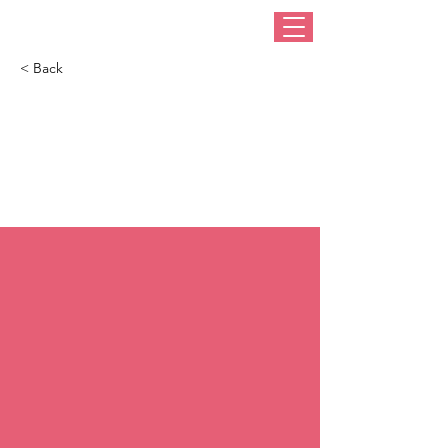
< Back
Parada pălăriilor
ciudate a avut loc la
Barcelona