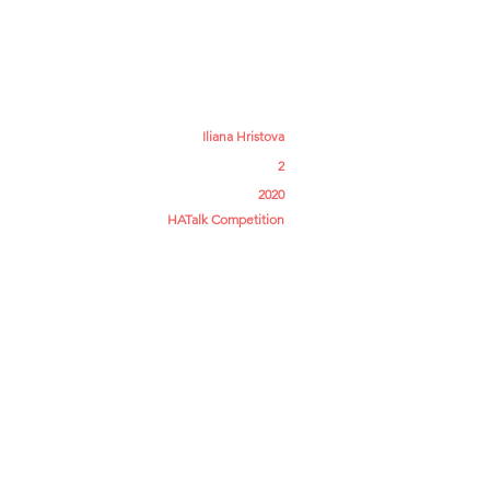
es
More
Iliana Hristova
2
2020
HATalk Competition